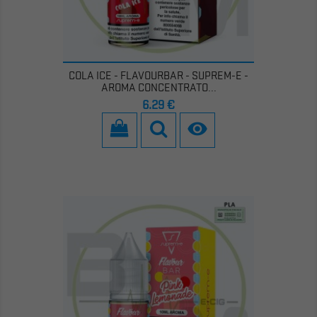
COLA ICE - FLAVOURBAR - SUPREM-E -
AROMA CONCENTRATO...
Prezzo
6,29 €
