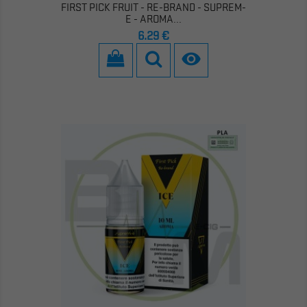
FIRST PICK FRUIT - RE-BRAND - SUPREM-
E - AROMA...
Prezzo
6,29 €
