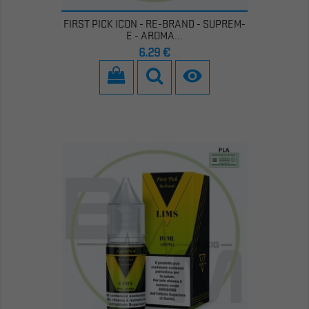
FIRST PICK ICON - RE-BRAND - SUPREM-
E - AROMA...
Prezzo
6,29 €
