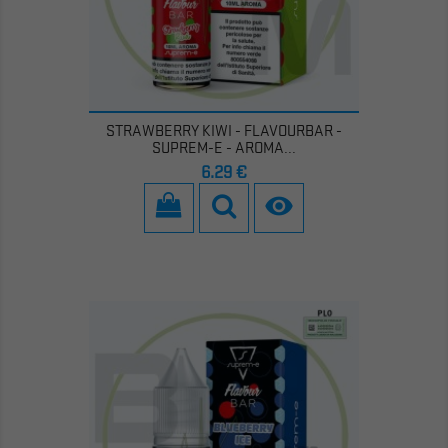
STRAWBERRY KIWI - FLAVOURBAR -
SUPREM-E - AROMA...
Prezzo
6,29 €
