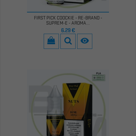
FIRST PICK COOCKIE - RE-BRAND -
SUPREM-E - AROMA...
Prezzo
6,29 €
