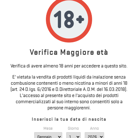
FIRST PICK RISERVA - RE-BRAND -
SUPREM-E - AROMA...
Prezzo
6,29 €

Verifica Maggiore età
Verifica di avere almeno 18 anni per accedere a questo sito.
E' vietata la vendita di prodotti liquidi da inalazione senza
combusione contenenti o meno nicotina a minori di anni 18
(art. 24 D.lgs. 6/2016 e D.Direttoriale A.D.M. del 16.03.2018).
L'accesso al presente sito e l'acquisto dei prodotti
commercializzati al suo interno sono consentiti solo a
persone maggiorenni.
Inserisci la tua data di nascita
Mese
Giorno
Anno