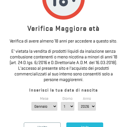
POD NEXLIM 4ML - 3PZ - OXVA - POD DI
RICAMBIO
Prezzo
10,00 €

Verifica Maggiore età
Verifica di avere almeno 18 anni per accedere a questo sito.
E' vietata la vendita di prodotti liquidi da inalazione senza
combusione contenenti o meno nicotina a minori di anni 18
(art. 24 D.lgs. 6/2016 e D.Direttoriale A.D.M. del 16.03.2018).
Visualizzati 1-2 su 2 articoli
L'accesso al presente sito e l'acquisto dei prodotti
commercializzati al suo interno sono consentiti solo a
1
persone maggiorenni.
Inserisci la tua data di nascita
Mese
Giorno
Anno