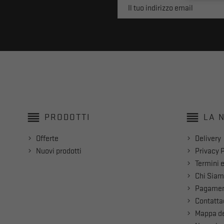
reorder
reorder
PRODOTTI
LA 
Offerte
Delivery
Nuovi prodotti
Privacy P
Termini e
Chi Sia
Pagamen
Contatta
Mappa de