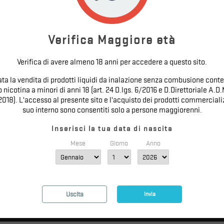
Verifica Maggiore età
Verifica di avere almeno 18 anni per accedere a questo sito.
tata la vendita di prodotti liquidi da inalazione senza combusione conte
nicotina a minori di anni 18 (art. 24 D.lgs. 6/2016 e D.Direttoriale A.D.
2018). L'accesso al presente sito e l'acquisto dei prodotti commercializ
suo interno sono consentiti solo a persone maggiorenni.
Inserisci la tua data di nascita
Mese
Giorno
Anno
NEWSLETTER
Uscita
Invia
Ricevi le nostre novità e le offerte speciali