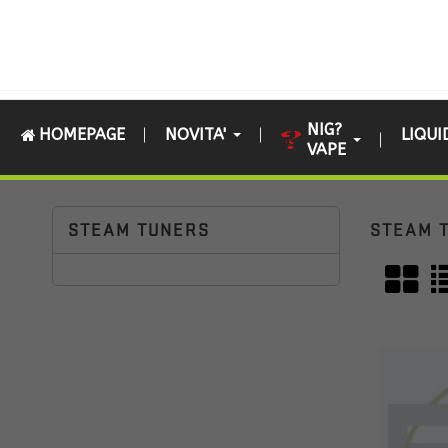
NIG?
HOMEPAGE
NOVITA'
LIQUI
VAPE
Home
HIGH END
STEAM TUNERS
STEAM TUNERS
STEAM 