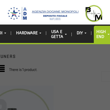
USA E
HIGH
DI
HARDWARE
DIY
GETTA
END
TUNERS
There is 1 product.