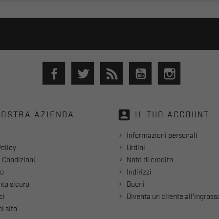
Facebook
Twitter
Rss
YouTube
Instagram
account_box
NOSTRA AZIENDA
IL TUO ACCOUNT
Informazioni personali
olicy
Ordini
 Condizioni
Note di credito
mo
Indirizzi
to sicuro
Buoni
ci
Diventa un cliente all'ingross
l sito