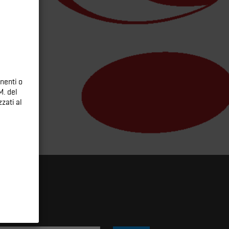
nenti o
M. del
zati al