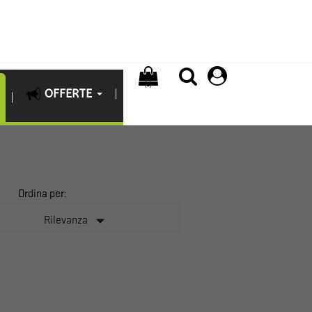
(0)
OFFERTE
Ordina per:

Rilevanza