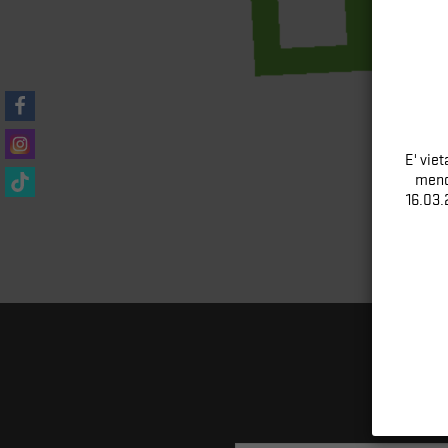
E' vie
meno 
16.03.