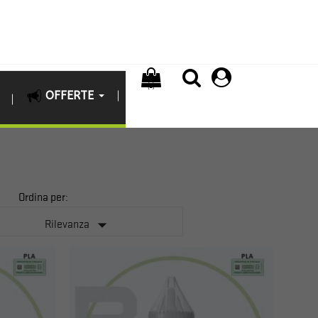
(0)
OFFERTE
Ordina per:

Rilevanza