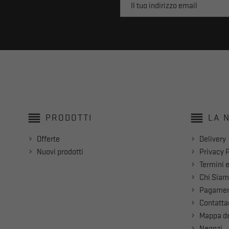
reorder
reorder
PRODOTTI
LA 
Offerte
Delivery
Nuovi prodotti
Privacy P
Termini e
Chi Sia
Pagamen
Contatta
Mappa de
Negozi