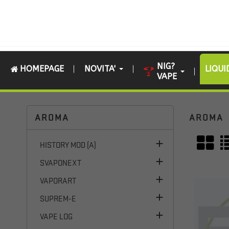
NIG?
HOMEPAGE
NOVITA'
LIQUI
VAPE
Home
LIQUIDI
AROMA
AROMA
AROMA

HISTORY MOD (A)

SVAPONEXT

VAPORART

SUPREM-E

VAPE LOG