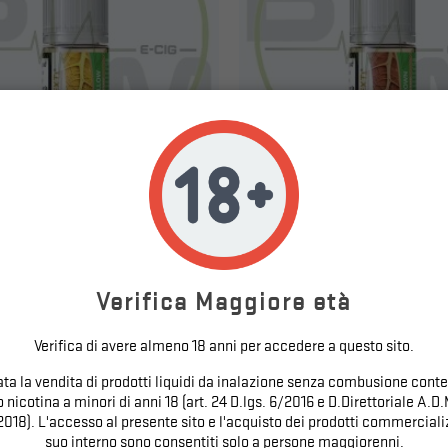
C YELLOW - SVAPONEXT - AROMA
CLASSIC BROWN - SVAPONEXT
CONCENTRATO 10ML
CONCENTRATO 10ML
Prezzo
Prezzo
5,38 €
5,38 €
Verifica Maggiore età
Verifica di avere almeno 18 anni per accedere a questo sito.
tata la vendita di prodotti liquidi da inalazione senza combusione conte
nicotina a minori di anni 18 (art. 24 D.lgs. 6/2016 e D.Direttoriale A.D.
2018). L'accesso al presente sito e l'acquisto dei prodotti commercializ
suo interno sono consentiti solo a persone maggiorenni.