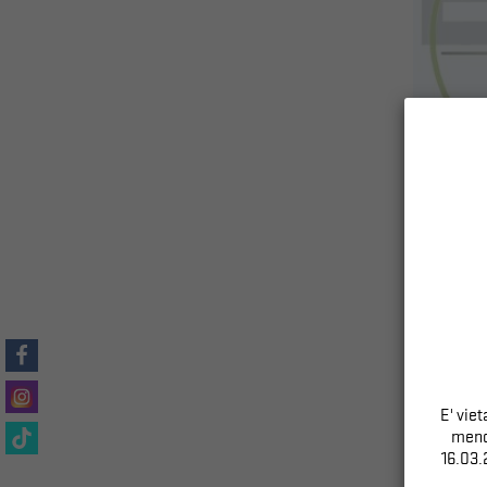
CLASSI
E' vie
meno 
16.03.