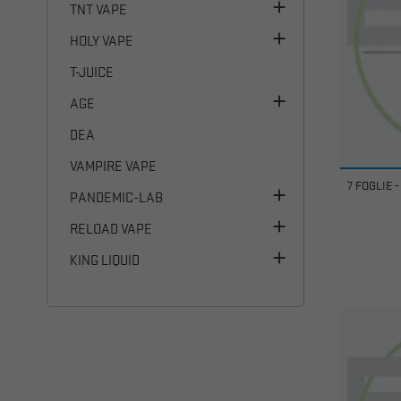

TNT VAPE

HOLY VAPE
T-JUICE

AGE
DEA
VAMPIRE VAPE
7 FOGLIE

PANDEMIC-LAB

RELOAD VAPE

KING LIQUID