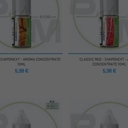
 - SVAPONEXT - AROMA CONCENTRATO
CLASSIC RED - SVAPONEXT -
10ML
CONCENTRATO 10ML
Prezzo
Prezzo
5,38 €
5,38 €