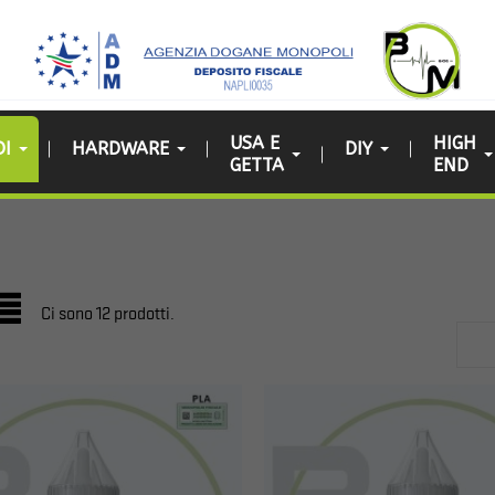
USA E
HIGH
DI
HARDWARE
DIY
GETTA
END
Ci sono 12 prodotti.