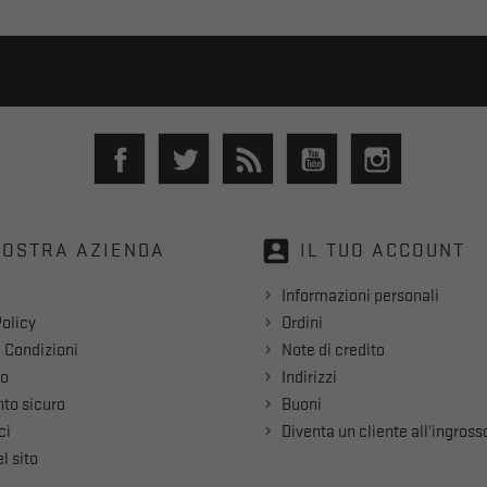
Facebook
Twitter
Rss
YouTube
Instagram
account_box
NOSTRA AZIENDA
IL TUO ACCOUNT
Informazioni personali
olicy
Ordini
 Condizioni
Note di credito
mo
Indirizzi
to sicuro
Buoni
ci
Diventa un cliente all'ingross
l sito