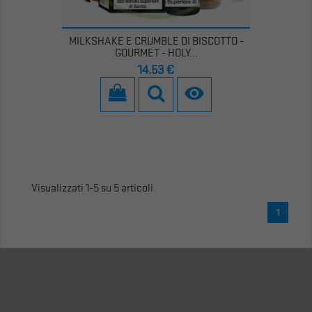
MILKSHAKE E CRUMBLE DI BISCOTTO -
GOURMET - HOLY...
Prezzo
14,53 €

Visualizzati 1-5 su 5 articoli
1