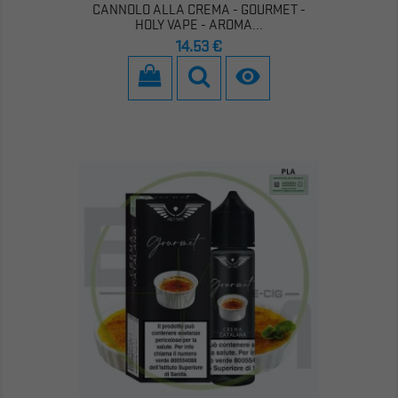
CANNOLO ALLA CREMA - GOURMET -
HOLY VAPE - AROMA...
Prezzo
14,53 €
