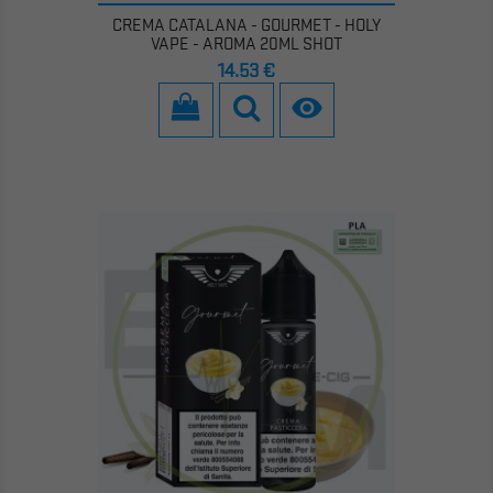
CREMA CATALANA - GOURMET - HOLY
VAPE - AROMA 20ML SHOT
Prezzo
14,53 €
