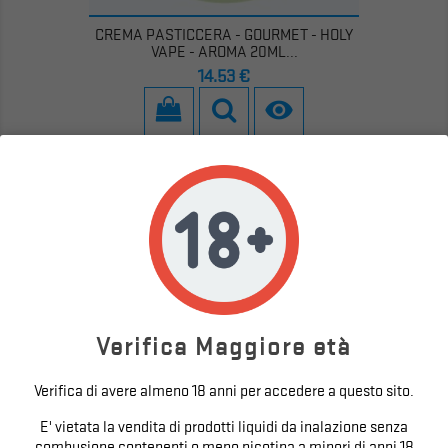
CREMA PASTICCERA - GOURMET - HOLY
VAPE - AROMA 20ML...
Prezzo
14,53 €

Verifica Maggiore età
Verifica di avere almeno 18 anni per accedere a questo sito.
E' vietata la vendita di prodotti liquidi da inalazione senza
combusione contenenti o meno nicotina a minori di anni 18