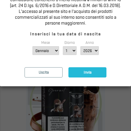
(art. 24 D.lgs. 6/2016 e D.Direttoriale A.D.M. del 16.03.2018).
L'accesso al presente sito e l'acquisto dei prodotti
FROLLINO CON MARMELLATA AI FICHI -
commercializzati al suo interno sono consentiti solo a
GOURMET - HOLY...
persone maggiorenni.
Prezzo
14,53 €

Inserisci la tua data di nascita
Mese
Giorno
Anno
Uscita
Invia