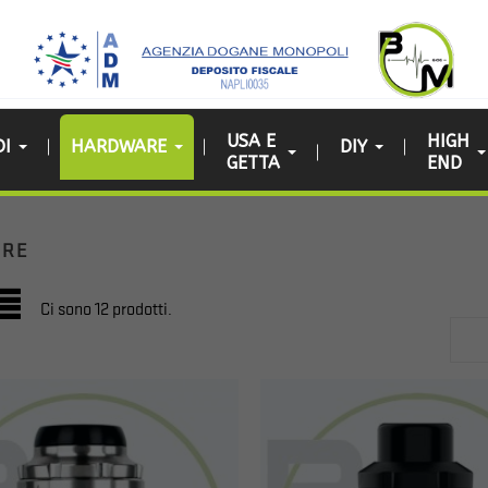
USA E
HIGH
DI
HARDWARE
DIY
GETTA
END
ARE
Ci sono 12 prodotti.