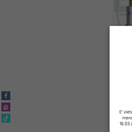
COIL P SE
E' vie
meno 
16.03.