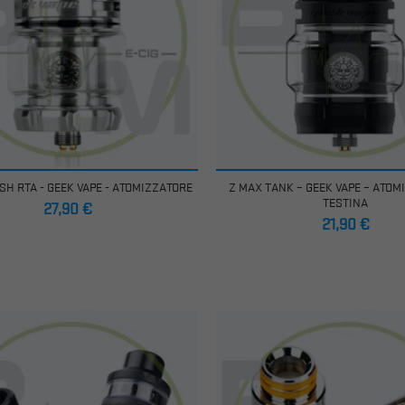
SH RTA - GEEK VAPE - ATOMIZZATORE
Z MAX TANK – GEEK VAPE – ATOM
TESTINA
Prezzo
27,90 €
Prezzo
21,90 €