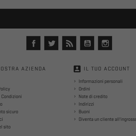
Facebook
Twitter
Rss
YouTube
Instagram
account_box
NOSTRA AZIENDA
IL TUO ACCOUNT
Informazioni personali
olicy
Ordini
 Condizioni
Note di credito
mo
Indirizzi
to sicuro
Buoni
ci
Diventa un cliente all'ingross
l sito