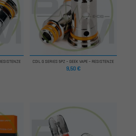
 RESISTENZE
COIL G SERIES 5PZ – GEEK VAPE – RESISTENZE
Prezzo
9,50 €