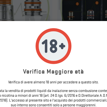
RIES 5PZ – GEEK VAPE – RESISTENZE
COIL M SERIES 5PZ – GEEK VAPE –
Prezzo
Prezzo
12,90 €
17,90 €
Verifica Maggiore età
Verifica di avere almeno 18 anni per accedere a questo sito.
tata la vendita di prodotti liquidi da inalazione senza combusione conte
nicotina a minori di anni 18 (art. 24 D.lgs. 6/2016 e D.Direttoriale A.D.
2018). L'accesso al presente sito e l'acquisto dei prodotti commercializ
suo interno sono consentiti solo a persone maggiorenni.