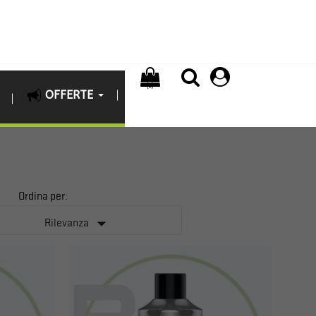
(0)
OFFERTE
Ordina per:

Rilevanza