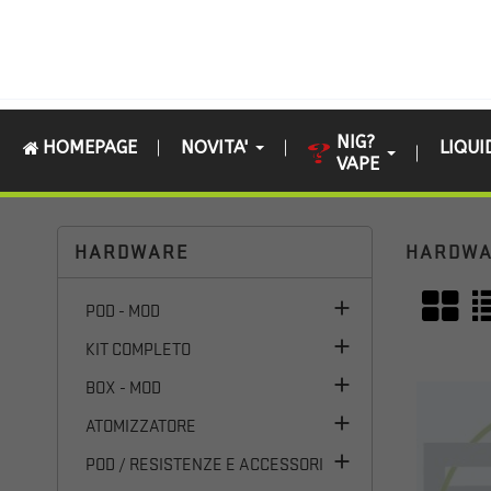
NIG?
HOMEPAGE
NOVITA'
LIQUI
VAPE
Home
HARDWARE
HARDWARE
HARDW

POD - MOD

KIT COMPLETO

BOX - MOD

ATOMIZZATORE

POD / RESISTENZE E ACCESSORI