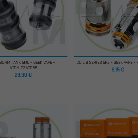
BOHM TANK 5ML – GEEK VAPE –
COIL B SERIES 5PZ – GEEK VAPE –
ATOMIZZATORE
Prezzo
9,15 €
Prezzo
23,90 €