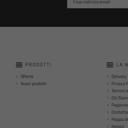
reorder
reorder
PRODOTTI
LA 
Offerte
Delivery
Nuovi prodotti
Privacy P
Termini e
Chi Sia
Pagamen
Contatta
Mappa de
Negozi