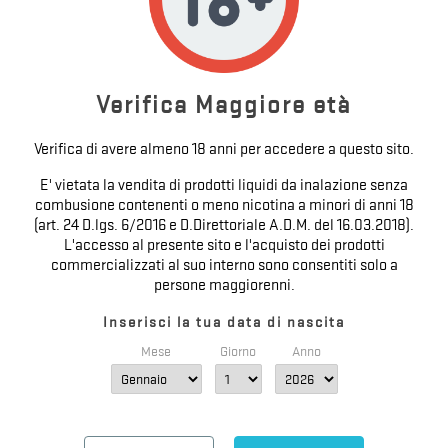
MINERVA DNA 40W - GALACTIKA MOD -
BOTTOM FEEDER -...
Prezzo
350,00 €

Verifica Maggiore età
Verifica di avere almeno 18 anni per accedere a questo sito.
E' vietata la vendita di prodotti liquidi da inalazione senza
combusione contenenti o meno nicotina a minori di anni 18
(art. 24 D.lgs. 6/2016 e D.Direttoriale A.D.M. del 16.03.2018).
Visualizzati 1-2 su 2 articoli
L'accesso al presente sito e l'acquisto dei prodotti
commercializzati al suo interno sono consentiti solo a
1
persone maggiorenni.
Inserisci la tua data di nascita
Mese
Giorno
Anno