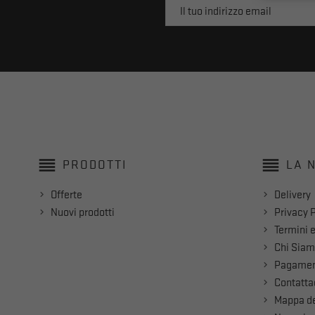
reorder
reorder
PRODOTTI
LA 
Offerte
Delivery
Nuovi prodotti
Privacy P
Termini e
Chi Sia
Pagamen
Contatta
Mappa de