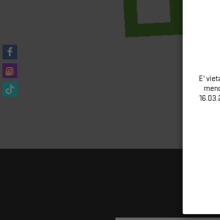
E' vie
meno 
16.03.