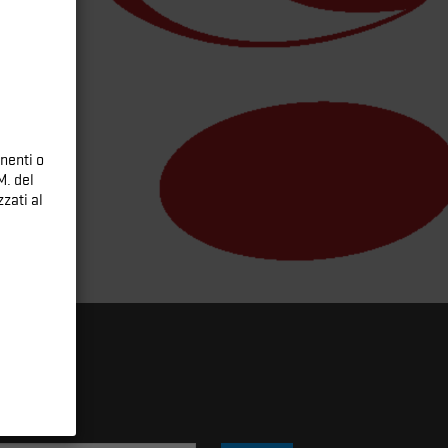
nenti o
M. del
zati al