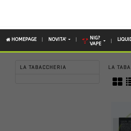
NIG?
HOMEPAGE
NOVITA'
LIQUI
VAPE
Home
HARDWARE
POD / RESISTENZE E ACCESSORI
LA TABACCHERIA
LA TAB