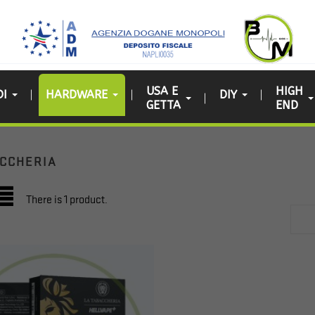
USA E
HIGH
DI
HARDWARE
DIY
GETTA
END
LA TABACCHERIA
ACCHERIA
There is 1 product.