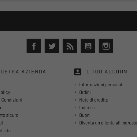
Facebook
Twitter
Rss
YouTube
Instagram
account_box
NOSTRA AZIENDA
IL TUO ACCOUNT
Informazioni personali
olicy
Ordini
 Condizioni
Note di credito
mo
Indirizzi
to sicuro
Buoni
ci
Diventa un cliente all'ingross
l sito