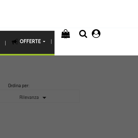
(0)
OFFERTE
Ordina per:

Rilevanza