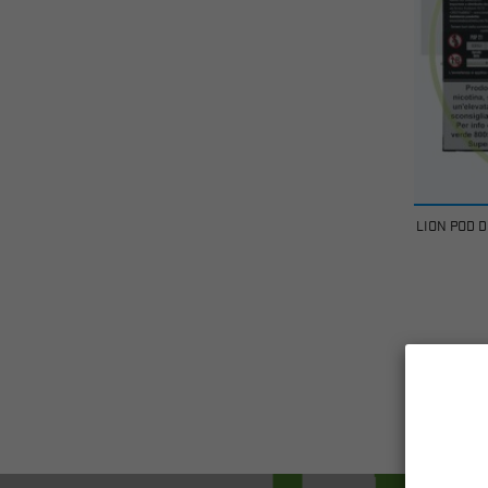
LION POD D
Visualiz