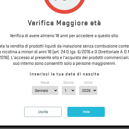
Verifica Maggiore età
Verifica di avere almeno 18 anni per accedere a questo sito.
tata la vendita di prodotti liquidi da inalazione senza combusione conte
nicotina a minori di anni 18 (art. 24 D.lgs. 6/2016 e D.Direttoriale A.D.
2018). L'accesso al presente sito e l'acquisto dei prodotti commercializ
suo interno sono consentiti solo a persone maggiorenni.
Inserisci la tua data di nascita
Mese
Giorno
Anno
NEWSLETTER
Uscita
Invia
Ricevi le nostre novità e le offerte speciali