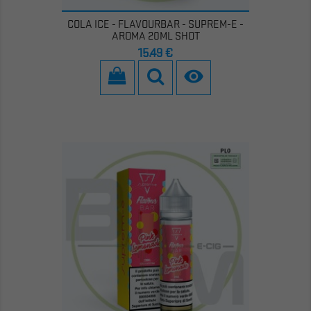
COLA ICE - FLAVOURBAR - SUPREM-E -
AROMA 20ML SHOT
Prezzo
15,49 €
