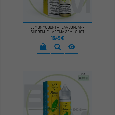
LEMON YOGURT - FLAVOURBAR -
SUPREM-E - AROMA 20ML SHOT
Prezzo
15,49 €
