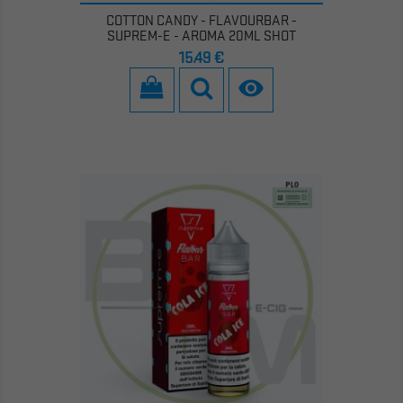
COTTON CANDY - FLAVOURBAR -
SUPREM-E - AROMA 20ML SHOT
Prezzo
15,49 €
