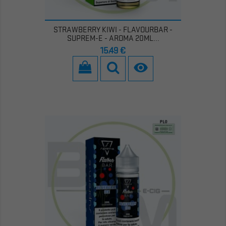
STRAWBERRY KIWI - FLAVOURBAR -
SUPREM-E - AROMA 20ML...
Prezzo
15,49 €
