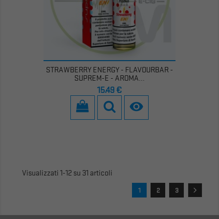
STRAWBERRY ENERGY - FLAVOURBAR -
SUPREM-E - AROMA...
Prezzo
15,49 €

Visualizzati 1-12 su 31 articoli
1
2
3