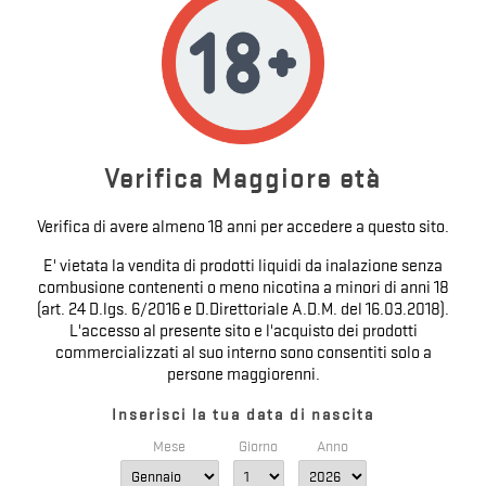
BUBBLE GUM - FLAVOURBAR - SUPREM-E
- AROMA 20ML SHOT
Prezzo
15,49 €

Verifica Maggiore età
Verifica di avere almeno 18 anni per accedere a questo sito.
E' vietata la vendita di prodotti liquidi da inalazione senza
combusione contenenti o meno nicotina a minori di anni 18
(art. 24 D.lgs. 6/2016 e D.Direttoriale A.D.M. del 16.03.2018).
L'accesso al presente sito e l'acquisto dei prodotti
commercializzati al suo interno sono consentiti solo a
persone maggiorenni.
Inserisci la tua data di nascita
Mese
Giorno
Anno