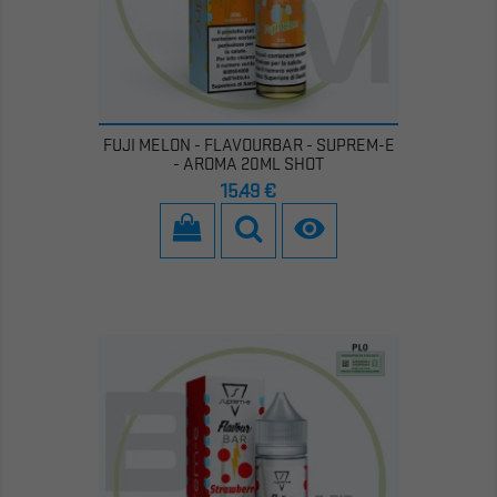
FUJI MELON - FLAVOURBAR - SUPREM-E
- AROMA 20ML SHOT
Prezzo
15,49 €
