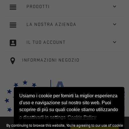
reorder

PRODOTTI
reorder

LA NOSTRA AZIENDA
account_box

IL TUO ACCOUNT
INFORMAZIONI NEGOZIO
Usiamo i cookie per fornirti la miglior esperienza
d'uso e navigazione sul nostro sito web. Puoi
scoprire di più su quali cookie stiamo utilizzando
o disattivarli in settings
Cookie Policy
By continuing to browse this website, You’re agreeing to our use of cookie