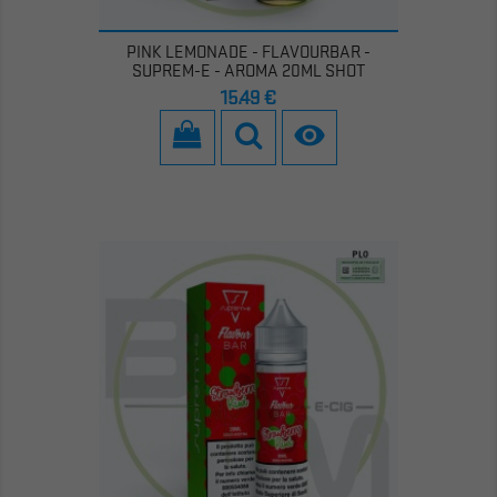
PINK LEMONADE - FLAVOURBAR -
SUPREM-E - AROMA 20ML SHOT
Prezzo
15,49 €
