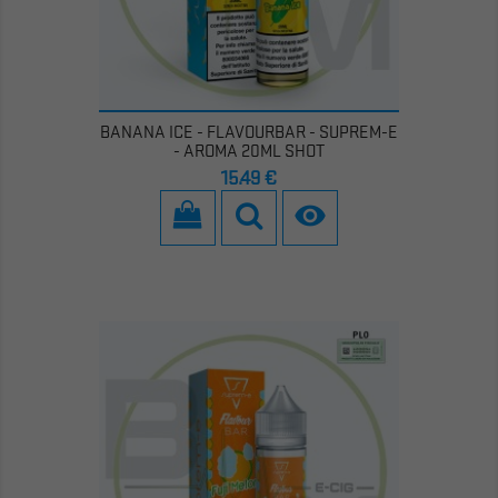
BANANA ICE - FLAVOURBAR - SUPREM-E
- AROMA 20ML SHOT
Prezzo
15,49 €
