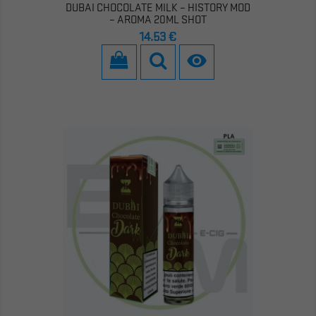
DUBAI CHOCOLATE MILK – HISTORY MOD
– AROMA 20ML SHOT
Prezzo
14,53 €
