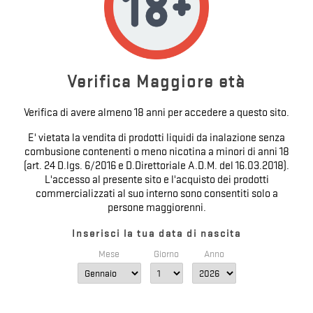
DUBAI CHOCOLATE LOTUS - HISTORY
MOD - AROMA 20ML SHOT
Prezzo
13,96 €

Verifica Maggiore età
Verifica di avere almeno 18 anni per accedere a questo sito.
E' vietata la vendita di prodotti liquidi da inalazione senza
combusione contenenti o meno nicotina a minori di anni 18
(art. 24 D.lgs. 6/2016 e D.Direttoriale A.D.M. del 16.03.2018).
L'accesso al presente sito e l'acquisto dei prodotti
commercializzati al suo interno sono consentiti solo a
persone maggiorenni.
Inserisci la tua data di nascita
Mese
Giorno
Anno