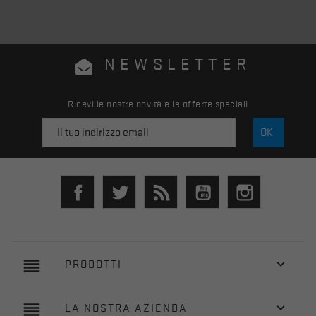
NEWSLETTER
Ricevi le nostre novità e le offerte speciali
Facebook
Twitter
Rss
YouTube
Instagram
reorder

PRODOTTI
reorder

LA NOSTRA AZIENDA